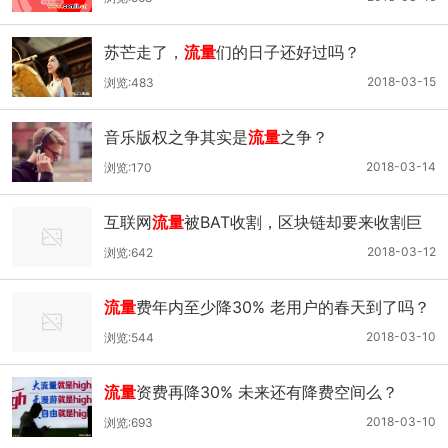
苏芒走了，
流量
们的日子还好过吗？
2018-03-15
浏览:483
音乐版权之争其实是
流量
之争？
2018-03-14
浏览:170
互联网
流量
被BAT收割，区块链却要来收割巨
头？
2018-03-12
浏览:642
流量
费年内至少降30% 老用户的春天到了吗？
2018-03-10
浏览:544
流量
资费再降30% 未来还有降费空间么？
2018-03-10
浏览:693