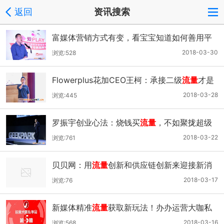
返回
资讯搜索
富媒体营销方式有变，看宝宝知道如何善用平
台内的亿万
流量
2018-03-30
浏览:528
Flowerplus花加CEO王柯：承接二级
流量
才是
现阶段的红利
2018-03-28
浏览:445
罗振宇创业心法：烧钱买
流量
，不如聚拢超级
用户
2018-03-22
浏览:761
贝贝网：用
流量
创新和供应链创新来迎接新消
费时代
2018-03-17
浏览:76
新媒体精准
流量
获取新玩法！办办运营大咖私
享会等你来！
2018-03-16
浏览:568