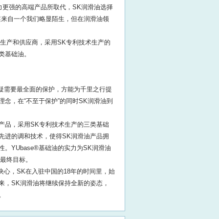
力更强的高端产品所取代，SK润滑油选择
案来自一个我们略显陌生，但在润滑油领
生产和供应商，采用SK专利技术生产的
三类基础油。
疑需要最全面的保护，方能为千里之行提
理念，在“不至于保护”的同时SK润滑油到
产品，采用SK专利技术生产的三类基础
K先进的调和技术，使得SK润滑油产品拥
。YUba
se®基础油的实力为SK润滑油
的最终目标。
心，SK在入驻中国的18年的时间里，始
来，SK润滑油将继续保持全新的姿态，
。