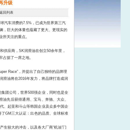
再升级
返回列表
球汽车消费的7.5%，已成为世界第三汽
9亿辆，巨大的体量也蕴藏了更大、更现实的
业所关注的重点。
供应商，SK润滑油在创立50余年里，
牢占据了一席之地。
er Race”，并提出了自己独特的品牌理
润滑油将在2016年发力，将品牌打造成润
集团公司，世界500强企业，同时也是全
滑油先后获得通用、宝马、奔驰、大众、
代、起亚和斗山等韩国企业及众多中国企
得了GM三大认证：出色的品质、全球标准
产生较大的冲击，以及各大厂商“机油”门