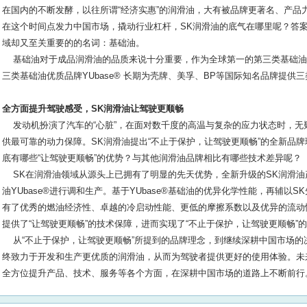
在国内的不断发酵，以往所谓“经济实惠”的润滑油，大有被品牌更著名、产品
在这个时间点发力中国市场，撬动行业杠杆，SK润滑油的底气在哪里呢？答
域却又至关重要的的名词：基础油。
基础油对于成品润滑油的品质来说十分重要，作为全球第一的第三类基础油
三类基础油优质品牌YUba
se® 长期为壳牌、美孚、BP等国际知名品牌提供
全方面提升驾驶感受，SK润滑油让驾驶更顺畅
发动机扮演了汽车的“心脏”，在面对数千度的高温与复杂的应力状态时，无
供最可靠的动力保障。SK润滑油提出“不止于保护，让驾驶更顺畅”的全新品牌
底有哪些“让驾驶更顺畅”的优势？与其他润滑油品牌相比有哪些技术差异呢？
SK在润滑油领域从源头上已拥有了明显的先天优势，全新升级的SK润滑油
油YUba
se®进行调和生产。基于YUba
se®基础油的优异化学性能，再辅以S
有了优秀的燃油经济性、卓越的冷启动性能、更低的摩擦系数以及优异的流动性
提供了“让驾驶更顺畅”的技术保障，进而实现了“不止于保护，让驾驶更顺畅”
从“不止于保护，让驾驶更顺畅”所提到的品牌理念，到继续深耕中国市场的决
终致力于开发和生产更优质的润滑油，从而为驾驶者提供更好的使用体验。未
全方位提升产品、技术、服务等各个方面，在深耕中国市场的道路上不断前行