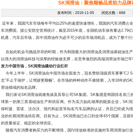
SK润滑油：聚焦顺畅品质助力品牌
发布时间：2016-11-05 浏览次数：668
近年来，我国汽车市场每年平均以25%的速度快速增长，我国的汽车消费占全
车消费国。据公安部交管局统计，截至2015年底，全国机动车保有量达2.7
机遇，汽车后市场，其中润滑油作为必不可少的后市场消耗品，成为了整个行
在如此机会与挑战并存的时期，作为韩国最大的润滑油及润滑油基础油生产和
以强大的润滑油科技与深厚的经验做支撑，在竞争激烈的高端润滑油市场已牢
发力中国市场，SK润滑油撬动行业杠杆
今年上半年，SK润滑油在中国市场全面发力，冠名赞助顶级房车赛事“CJ Sup
念“不止于保护，让驾驶更顺畅”。在市场的种种动作不难猜测，入华18年的SK
滑油领域的知名品牌。
我们谈论SK润滑油就难免谈及其母公司SK集团。SK集团是韩国排名前三的
球第一的第三类基础油生产和供应商。作为实力如此雄厚的能源企业，SK润
保时捷、雷诺、沃尔沃、现代和起亚等知名汽车品牌的认证，并且已经成为现
业的长期润滑油供应商。目前为止，SK润滑油已出口到全球43个国家，且获
的质量保证、稳定的全球供应。
随着汽车消费者购买力的不断增强，国IV排放标准的实施对车用润滑油行业